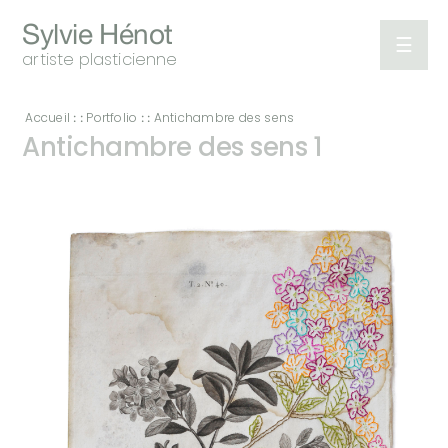
Sylvie Hénot
☰
artiste plasticienne
Portfolio
Accueil
Portfolio
Antichambre des sens
: :
: :
Antichambre des sens 1
A
propos
Expositions
Ecrits
Contact