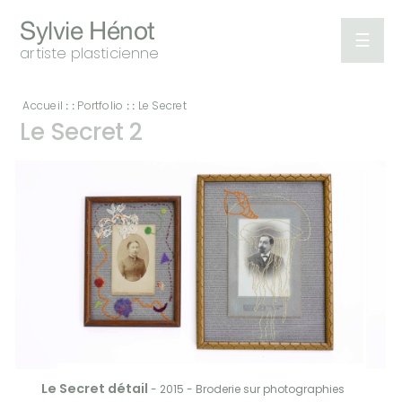
Sylvie Hénot
☰
artiste plasticienne
Portfolio
Accueil
Portfolio
Le Secret
: :
: :
Le Secret 2
A
propos
Expositions
Ecrits
Contact
Le Secret détail
- 2015 - Broderie sur photographies