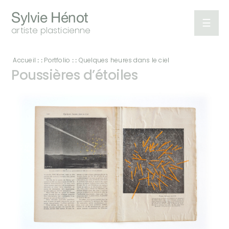
Sylvie Hénot
☰
artiste plasticienne
Portfolio
Accueil
Portfolio
Quelques heures dans le ciel
: :
: :
Poussières d’étoiles
A
propos
Expositions
Ecrits
Contact